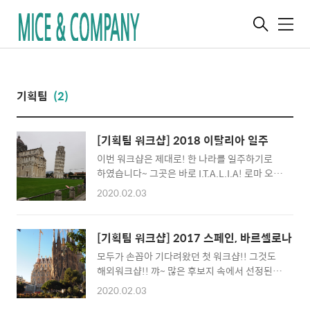
메
뉴
기획팀
(2)
[기획팀 워크샵] 2018 이탈리아 일주
이번 워크샵은 제대로! 한 나라를 일주하기로
하였습니다~ 그곳은 바로 I.T.A.L.I.A! 로마 오르
비에토를 시작으로, 피렌체, 베네치아, 밀라노,
2020.02.03
라스페치아(친퀘테레), 폼페이, 소렌토(카프리
섬), 그리고 다시 로마! 짧고 굵게 떠난 이탈리
아, 후회 없이 제대로 일주하고 온 워크샵 이야
[기획팀 워크샵] 2017 스페인, 바르셀로나
기 지금 바로 시작합니다:) 우선 출발 전 인천공
모두가 손꼽아 기다려왔던 첫 워크샵!! 그것도
항 라운지에서 컵라면과 맥주 뙇! 하고 로마 직
해외워크샵!! 꺄~ 많은 후보지 속에서 선정된
항행 알이탈리아항공 타고 출발했습니다! 슬로
장소는… 바로~ 바로!! 정열의 나라 스페인, 바
우시티로 지정된 낭만이 넘치는 오르비에토 세
2020.02.03
르셀로나!! 출국 당일이 2017 호주의 날 행사
계 최초의 슬로우시티로 지정된 도시이며, 슬로