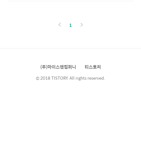
마지막 날이었지만, 저희가 누구입니까?! 행사
우시티 국제본부가 여기 있다고 합니다! 오르비
장 세팅부터 개폐회식까지 손발 척척! 완벽하게
에토는 청정한 자연을 매우 중요시하기 때문에
행사 마무리하고 슈슉~ 공항으로 향했습니다!!
차량통행을 제한하고 있고 외부 차량은 절대!
순조롭게 수속을 마치고 설레는 마음을 가득 안
네버! 마을로 들어 갈 수 없다고 합니다. 그래서
1
고 비행기에 올랐습니다 :) 경유 시간 포함 17시
저희도 전용 ..
간의 긴 비행을 마치고 바르셀로나에 오전 11시
에 도착했고, 저희는 숙소에서 각자 재정비 후
몬주익 광장 근처에서 간단하게 타파스와 바르
셀로나 맥주 Estrella Galicia를 마셨습니다!
안주 겸 식사로는 새우구이, 하몽과 치즈, 오징
(주)마이스앤컴퍼니
티스토리
어 튀김, 문어요리를 시켰는데, 문어 요리가 정
말..
© 2018 TISTORY. All rights reserved.